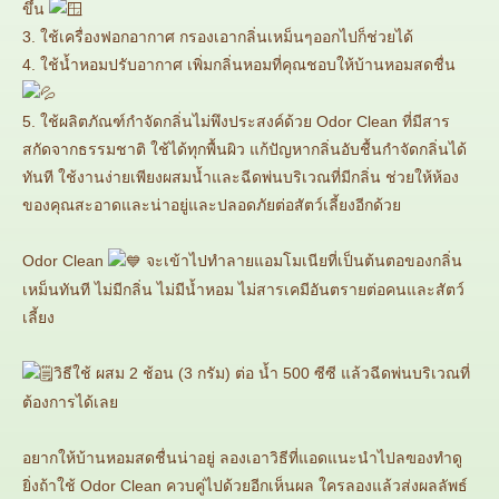
ขึ้น
3. ใช้เครื่องฟอกอากาศ กรองเอากลิ่นเหม็นๆออกไปก็ช่วยได้
4. ใช้น้ำหอมปรับอากาศ เพิ่มกลิ่นหอมที่คุณชอบให้บ้านหอมสดชื่น
5. ใช้ผลิตภัณฑ์กำจัดกลิ่นไม่พึงประสงค์ด้วย Odor Clean ที่มีสาร
สกัดจากธรรมชาติ ใช้ได้ทุกพื้นผิว แก้ปัญหากลิ่นอับชื้นกำจัดกลิ่นได้
ทันที ใช้งานง่ายเพียงผสมน้ำและฉีดพ่นบริเวณที่มีกลิ่น ช่วยให้ห้อง
ของคุณสะอาดและน่าอยู่และปลอดภัยต่อสัตว์เลี้ยงอีกด้วย
Odor Clean
จะเข้าไปทำลายแอมโมเนียที่เป็นต้นตอของกลิ่น
เหม็นทันที ไม่มีกลิ่น ไม่มีน้ำหอม ไม่สารเคมีอันตรายต่อคนและสัตว์
เลี้ยง
วิธีใช้ ผสม 2 ช้อน (3 กรัม) ต่อ น้ำ 500 ซีซี แล้วฉีดพ่นบริเวณที่
ต้องการได้เลย
อยากให้บ้านหอมสดชื่นน่าอยู่ ลองเอาวิธีที่แอดแนะนำไปลฃองทำดู
ยิ่งถ้าใช้ Odor Clean ควบคู่ไปด้วยอีกเห็นผล ใครลองแล้วส่งผลลัพธ์