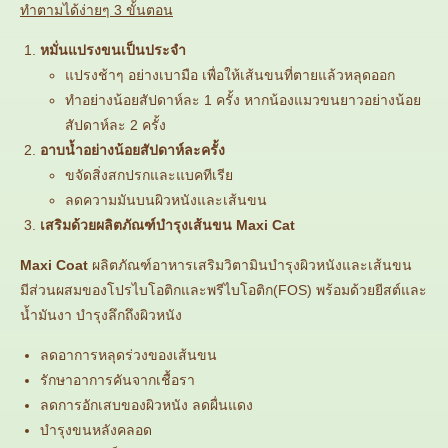
ทำตามได้ง่ายๆ 3 ขั้นตอน
หมั่นแปรงขนเป็นประจำ
แปรงช้าๆ อย่างเบามือ เพื่อให้เส้นขนที่ตายแล้วหลุดออก
ทำอย่างน้อยสัปดาห์ละ 1 ครั้ง หากน้องแมวขนยาวอย่างน้อย
สัปดาห์ละ 2 ครั้ง
อาบน้ำอย่างน้อยสัปดาห์ละครั้ง
ขจัดสิ่งสกปรกและแบคทีเรีย
ลดความมันบนผิวหนังและเส้นขน
เสริมด้วยผลิตภัณฑ์บำรุงเส้นขน Maxi Cat
Maxi Coat
ผลิตภัณฑ์อาหารเสริมวิตามินบำรุงผิวหนังและเส้นขน
มีส่วนผสมของโปรไบโอติกและพรีไบโอติก(FOS) พร้อมด้วยยีสต์และ
น้ำมันงา บำรุงลึกถึงผิวหนัง
ลดอาการหลุดร่วงของเส้นขน
รักษาอาการคันจากเชื้อรา
ลดการอักเสบของผิวหนัง ลดผื่นแดง
บำรุงขนหลังคลอด