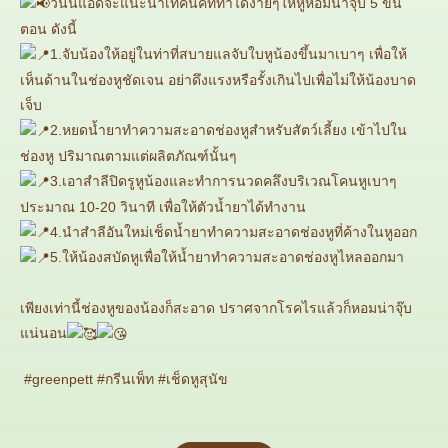
วันนี้แอดจะแนะนำเทคนิคที่ทำได้ง่ายๆให้หูหอมน่าจุ๊บ 5 ขั้น
ตอน ดังนี้
1.จับน้องให้อยู่ในท่าที่สบายแลจับใบหูน้องขึ้นมาเบาๆ เพื่อให้
เห็นด้านในช่องหูชัดเจน อย่าดึงแรงหรือรั้งเกินไปเพื่อไม่ให้น้องบาด
เจ็บ
2.หยดน้ำยาทำความสะอาดช่องหูสำหรับสัตว์เลี้ยง เข้าไปใน
ช่องหู ปริมาณตามแต่ผลิตภัณฑ์นั้นๆ
3.เอาสำลีปิดรูหูน้องและทำการนวดคลึงบริเวณโคนหูเบาๆ
ประมาณ 10-20 วินาที เพื่อให้ตัวน้ำยาได้ทำงาน
4.นำสำลีอันใหม่เช็ดน้ำยาทำความสะอาดช่องหูที่ค้างในหูออก
5.ให้น้องสบัดหูเพื่อให้น้ำยาทำความสะอาดช่องหูไหลออกมา
เพียงเท่านี้ช่องหูของน้องก็สะอาด ปราศจากโรคไรแล้วก็หอมน่าจุ๊บ
แน่นอน
#greenpett #กรีนเพ็ท #เช็ดหูสุนัข