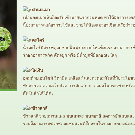
ตำแยแมว
เมื่อน้องแมวเห็นก็จะรีบเข้ามากินรากจนหมด ทำให้มีอาการเคล
นี้ยังสามารถแก้อาการไข้และช่วยให้น้องแมวอาเจียนหรือสำรอ
ตะไคร้
น้ำตะไคร้มีสรรพคุณ ช่วยฟื้นฟูร่างกายให้แข็งแรง จากอาการซึ
รักษาอาการหวัด คัดจมูก หรือ มีน้ำมูกที่มีลักษณะใสๆ
ไผ่เงิน
อุดมด้วยเอนไซม์ วิตามิน เกลือแร่ และกรดอะมิโนที่มีประโย
ขับถ่าย ลดความเจ็บปวด การอักเสบ บาดแผลในกระเพาะหรือลำ
ตันในลำไส้ได้ค่ะ
ข้าวสาลี
ข้าวสาลีช่วยสมานแผล ขับเสมหะ ขับพยาธิ ลดการอักเสบแล
รวมถึงสามารถช่วยซ่อมแซมส่วนที่สึกหรอในร่างกายของน้องแม