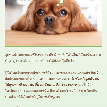
ลูบขนน้องหมาแมวทีไรหลุดร่วงติดมือทุกที สัตว์เลี้ยงก็คันสร้างความ
รำคาญใจ
หาอาหารบำรุงให้น้องๆกันดีกว่า..
รู้กันไหมว่านอกจากน้ำมันงาที่ดีต่อสุขภาพผมของคนเราแล้ว ก็ยังดี
ต่อน้องหมาแมวด้วยนะ เพราะเป็นสารธรรมชาติ
ช่วยบำรุงเส้นขน
ให้สุขภาพดี ขนแน่นขึ้น ลดรังแค แข็งแรง เงางาม
อุดมไปด้วย
วิตามินแร่ธาตุหลากหลายชนิด มีกรดไขมันโอเมก้า 3,6,9 วิตามิน
รวมต่างๆที่มีส่วนสำคัญในการบำรุงขน