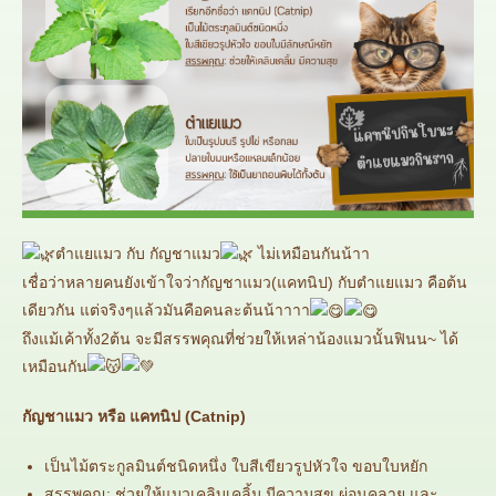
ตำแยแมว กับ กัญชาแมว
ไม่เหมือนกันน้าา
เชื่อว่าหลายคนยังเข้าใจว่ากัญชาแมว(แคทนิป) กับตำแยแมว คือต้น
เดียวกัน แต่จริงๆแล้วมันคือคนละต้นน้าาาา
ถึงแม้เค้าทั้ง2ต้น จะมีสรรพคุณที่ช่วยให้เหล่าน้องแมวนั้นฟินน~ ได้
เหมือนกัน
กัญชาแมว หรือ แคทนิป (Catnip)
เป็นไม้ตระกูลมินต์ชนิดหนึ่ง ใบสีเขียวรูปหัวใจ ขอบใบหยัก
สรรพคุณ:
ช่วยให้แมวเคลิบเคลิ้ม มีความสุข ผ่อนคลาย และ