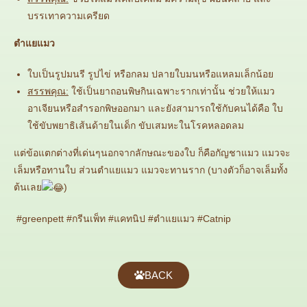
บรรเทาความเครียด
ตำแยแมว
ใบเป็นรูปมนรี รูปไข่ หรือกลม ปลายใบมนหรือแหลมเล็กน้อย
สรรพคุณ:
ใช้เป็นยาถอนพิษกินเฉพาะรากเท่านั้น ช่วยให้แมว
อาเจียนหรือสำรอกพิษออกมา และยังสามารถใช้กับคนได้คือ ใบ
ใช้ขับพยาธิเส้นด้ายในเด็ก ขับเสมหะในโรคหลอดลม
แต่ข้อแตกต่างที่เด่นๆนอกจากลักษณะของใบ ก็คือกัญชาแมว แมวจะ
เล็มหรือทานใบ ส่วนตำแยแมว แมวจะทานราก (บางตัวก็อาจเล็มทั้ง
ต้นเลย
)
#greenpett #กรีนเพ็ท #แคทนิป #ตำแยแมว #Catnip
BACK