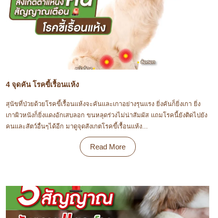
4 จุดคัน โรคขี้เรื้อนแห้ง
สุนัขที่ป่วยด้วยโรคขี้เรื้อนแห้งจะคันและเกาอย่างรุนแรง ยิ่งคันก็ยิ่งเกา ยิ่ง
เกาผิวหนังก็ยิ่งแดงอักเสบลอก ขนหลุดร่วงไม่น่าสัมผัส แถมโรคนี้ยังติดไปยัง
คนและสัตว์อื่นๆได้อีก มาดูจุดสังเกตโรคขี้เรื้อนแห้ง...
Read More