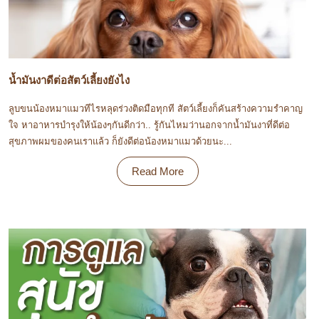
น้ำมันงาดีต่อสัตว์เลี้ยงยังไง
ลูบขนน้องหมาแมวทีไรหลุดร่วงติดมือทุกที สัตว์เลี้ยงก็คันสร้างความรำคาญ
ใจ หาอาหารบำรุงให้น้องๆกันดีกว่า.. รู้กันไหมว่านอกจากน้ำมันงาที่ดีต่อ
สุขภาพผมของคนเราแล้ว ก็ยังดีต่อน้องหมาแมวด้วยนะ...
Read More